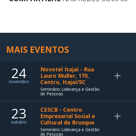
MAIS EVENTOS
24
Novotel Itajaí - Rua
+
Lauro Muller, 170,
Centro, Itajaí/SC
novembro
Seminário Liderança e Gestão
de Pessoas
23
CESCB - Centro
+
Empresarial Social e
Cultural de Brusque
outubro
Seminário Liderança e Gestão
de Pessoas