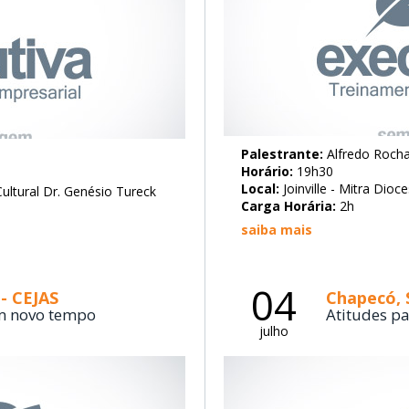
Palestrante:
Alfredo Roch
Horário:
19h30
Local:
Joinville - Mitra Dioc
ultural Dr. Genésio Tureck
Carga Horária:
2h
saiba mais
04
 - CEJAS
Chapecó, 
m novo tempo
Atitudes p
julho