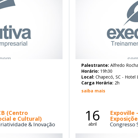
Palestrante:
Alfredo Roch
Horário:
19h30
Local:
Chapecó, SC - Hotel 
Carga Horária:
2h
saiba mais
16
CB (Centro
Expoville
cial e Cultural)
Exposições
riatividade & Inovação
Congresso S
abril