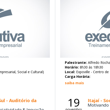
Palestrante:
Alfredo Roch
Horário:
8h30 às 18h30
resarial, Social e Cultural)
Local:
Expoville - Centro de
Carga Horária:
saiba mais
19
ul - Auditório da
Itajaí - S
Motivando 
riatividade & Inovação
novembro