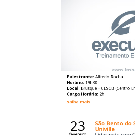
Palestrante:
Alfredo Rocha
Horário:
19h30
Local:
Brusque - CESCB (Centro Emp
Carga Horária:
2h
saiba mais
23
São Bento do S
Univille
Liderando com C
fevereiro