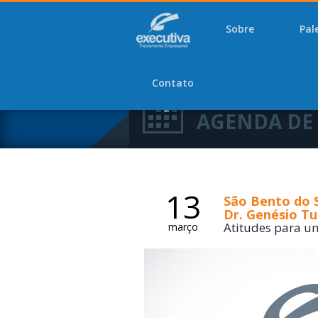
Sobre
Pal
Contato
CONFIRA NOSSA
AGENDA DE
13
São Bento do S
Dr. Genésio Tu
Atitudes para u
março