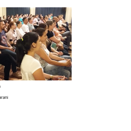
a
arani