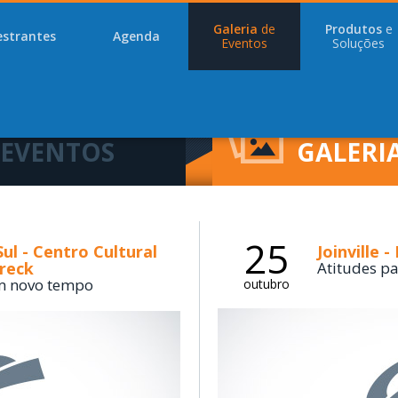
Galeria
de
Produtos
e
estrantes
Agenda
Eventos
Soluções
CONFIRA A
 EVENTOS
GALERI
25
ul - Centro Cultural
Joinville 
reck
Atitudes p
m novo tempo
outubro