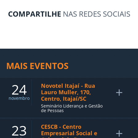
COMPARTILHE
NAS REDES SOCIAIS
MAIS EVENTOS
24
Novotel Itajaí - Rua
+
Lauro Muller, 170,
Centro, Itajaí/SC
novembro
Seminário Liderança e Gestão
de Pessoas
23
CESCB - Centro
+
Empresarial Social e