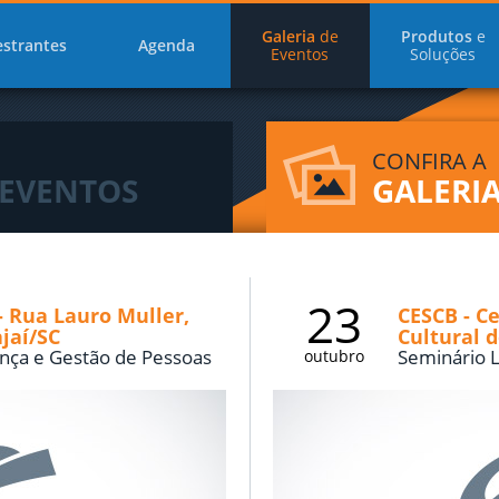
Galeria
de
Produtos
e
estrantes
Agenda
Eventos
Soluções
CONFIRA A
 EVENTOS
GALERI
23
 - Rua Lauro Muller,
CESCB - Ce
ajaí/SC
Cultural 
nça e Gestão de Pessoas
Seminário L
outubro