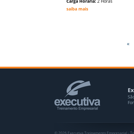
Carga Horária:
2 Horas
saiba mais
«
Ex
São
Fon
© 2026 Executiva Treinamento Empresarial - To