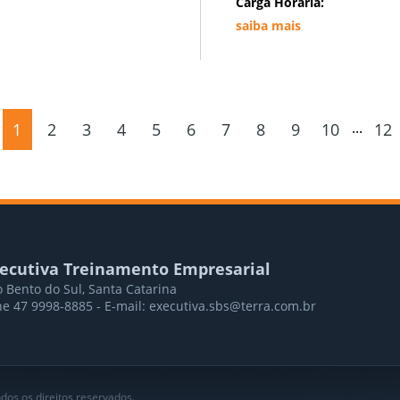
Carga Horária:
saiba mais
...
1
2
3
4
5
6
7
8
9
10
12
ecutiva Treinamento Empresarial
 Bento do Sul, Santa Catarina
e 47 9998-8885 - E-mail: executiva.sbs@terra.com.br
dos os direitos reservados.