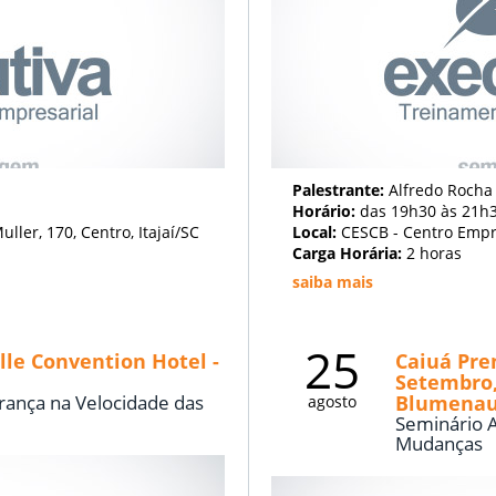
Palestrante:
Alfredo Rocha
Horário:
das 19h30 às 21h
uller, 170, Centro, Itajaí/SC
Local:
CESCB - Centro Empre
Carga Horária:
2 horas
saiba mais
25
lle Convention Hotel -
Caiuá Pre
Setembro,
rança na Velocidade das
Blumenau
agosto
Seminário A
Mudanças