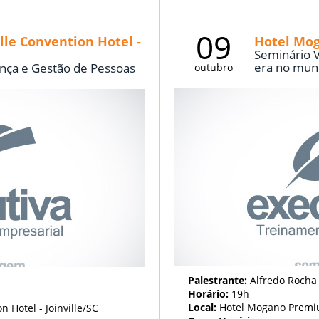
09
lle Convention Hotel -
Hotel Mo
Seminário V
era no mun
nça e Gestão de Pessoas
outubro
Palestrante:
Alfredo Rocha
Horário:
19h
Local:
Hotel Mogano Premi
 Hotel - Joinville/SC