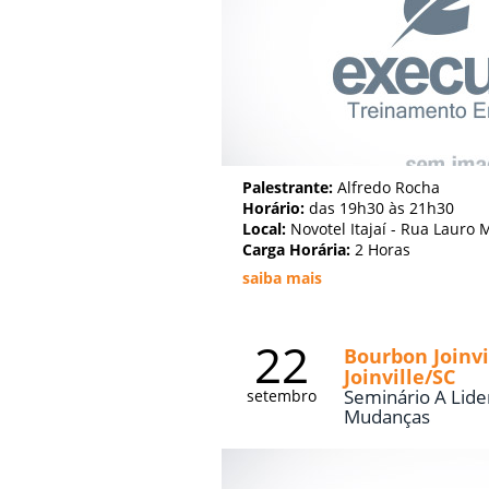
Palestrante:
Alfredo Rocha
Horário:
das 19h30 às 21h30
Local:
Novotel Itajaí - Rua Lauro M
Carga Horária:
2 Horas
saiba mais
22
Bourbon Joinvi
Joinville/SC
Seminário A Lide
setembro
Mudanças