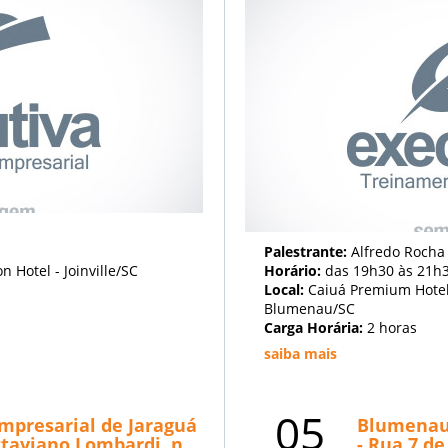
Palestrante:
Alfredo Rocha
 Hotel - Joinville/SC
Horário:
das 19h30 às 21h
Local:
Caiuá Premium Hotel,
Blumenau/SC
Carga Horária:
2 horas
saiba mais
05
mpresarial de Jaraguá
Blumenau/
ctaviano Lombardi, n
- Rua 7 de